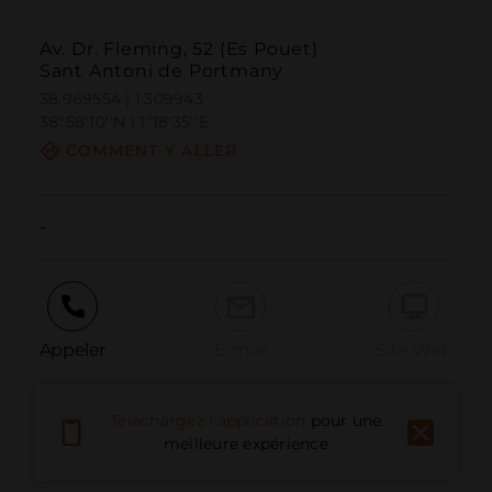
Av. Dr. Fleming, 52 (Es Pouet)
Sant Antoni de Portmany
38.969554 | 1.309943
38º58'10''N | 1º18'35''E
COMMENT Y ALLER
-
Appeler
E-mail
Site Web
Téléchargez l'application
pour une
Signaler un problème
meilleure expérience