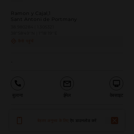
Ramon y Cajal,1
Sant Antoni de Portmany
38.980284 | 1.305321
38º58'49''N | 1º18'19''E
कैसे पहुंचें
-
बुलाना
ईमेल
वेबसाइट
समस्या की सूचना दें
बेहतर अनुभव के लिए
ऐप डाउनलोड करें