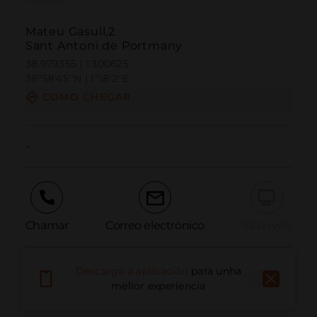
Mateu Gasull,2
Sant Antoni de Portmany
38.979355 | 1.300625
38º58'45''N | 1º18'2''E
COMO CHEGAR
-
Chamar
Correo electrónico
Sitio web
Descarga a aplicación
para unha
Informar dun problema
mellor experiencia