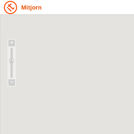
Mitjorn
+
−