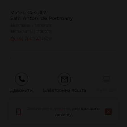
Mateu Gasull,2
Sant Antoni de Portmany
38.979355 | 1.300625
38º58'45''N | 1º18'2''E
ЯК ДІСТАТИСЯ
-
Дзвонити
Електронна пошта
Веб-сайт
Завантажте додаток
для кращого
Повідомити про проблему
досвіду