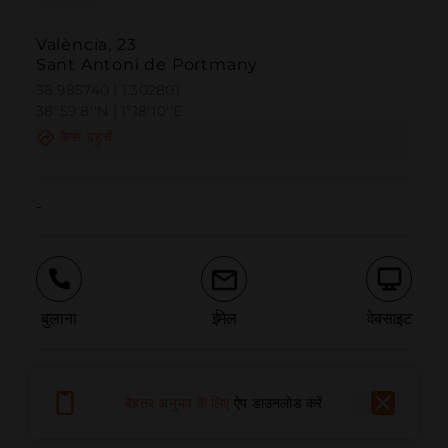
València, 23
Sant Antoni de Portmany
38.985740 | 1.302801
38º59'8''N | 1º18'10''E
कैसे पहुंचें
-
बुलाना
ईमेल
वेबसाइट
समस्या की सूचना दें
बेहतर अनुभव के लिए
ऐप डाउनलोड करें