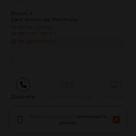
Rosell, 4
Sant Antoni de Portmany
38.981702 | 1.303212
38º58'54''N | 1º18'11''E
ЯК ДІСТАТИСЯ
-
Дзвонити
Електронна пошта
Веб-сайт
Завантажте додаток
для кращого
Повідомити про проблему
досвіду