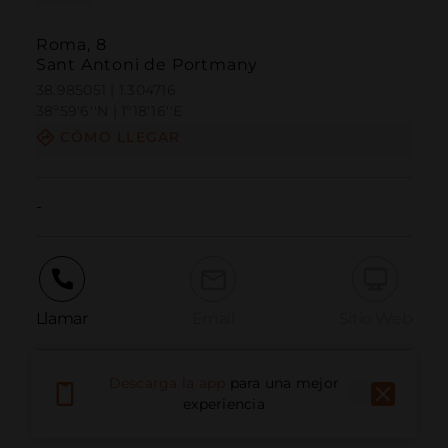
Roma, 8
Sant Antoni de Portmany
38.985051 | 1.304716
38º59'6''N | 1º18'16''E
CÓMO LLEGAR
-
Llamar
Email
Sitio Web
Descarga la app
para una mejor
Informar problema
experiencia