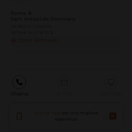
Roma, 8
Sant Antoni de Portmany
38.985051 | 1.304716
38º59'6''N | 1º18'16''E
COME ARRIVARE
-
Chiama
E-mail
Sito Web
Scarica l'app
per una migliore
Segnala problema
esperienza