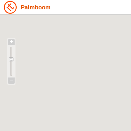
Palmboom
+
−