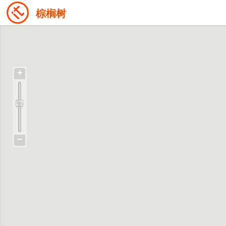
棕榈树
+
−