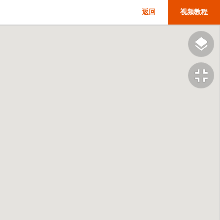
返回
视频教程
fullscreen_exit