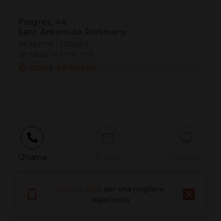
Progrés, 44
Sant Antoni de Portmany
38.982795 | 1.303815
38º58'58''N | 1º18'13''E
COME ARRIVARE
-
Chiama
E-mail
Sito Web
Scarica l'app
per una migliore
Segnala problema
esperienza