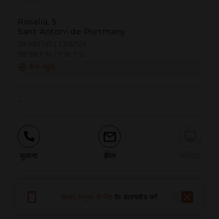
Rosalía, 5
Sant Antoni de Portmany
38.983747 | 1.302124
38º59'1''N | 1º18'7''E
कैसे पहुंचें
-
बुलाना
ईमेल
वेबसाइट
समस्या की सूचना दें
बेहतर अनुभव के लिए
ऐप डाउनलोड करें