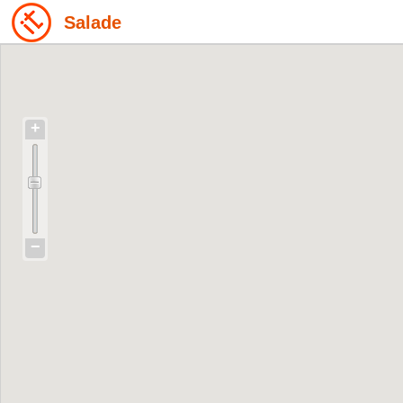
Salade
+
−