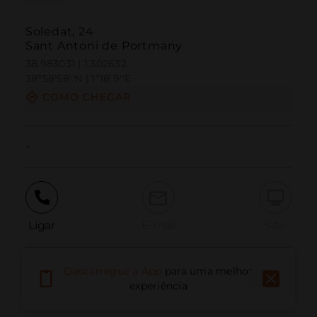
Soledat, 24
Sant Antoni de Portmany
38.983031 | 1.302632
38º58'58''N | 1º18'9''E
COMO CHEGAR
-
Ligar
E-mail
Site
Descarregue a App
para uma melhor
Relatar problema
experiência