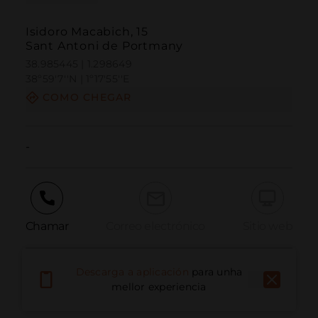
Isidoro Macabich, 15
Sant Antoni de Portmany
38.985445 | 1.298649
38º59'7''N | 1º17'55''E
COMO CHEGAR
-
Chamar
Correo electrónico
Sitio web
Descarga a aplicación
para unha
Informar dun problema
mellor experiencia