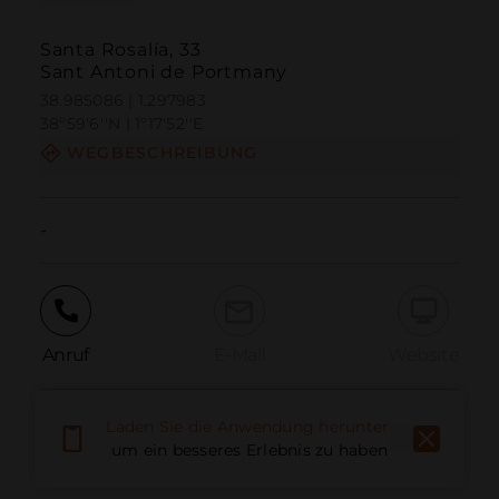
Santa Rosalía, 33
Sant Antoni de Portmany
38.985086 | 1.297983
38º59'6''N | 1º17'52''E
WEGBESCHREIBUNG
-
Anruf
E-Mail
Website
Laden Sie die Anwendung herunter,
Problem melden
um ein besseres Erlebnis zu haben