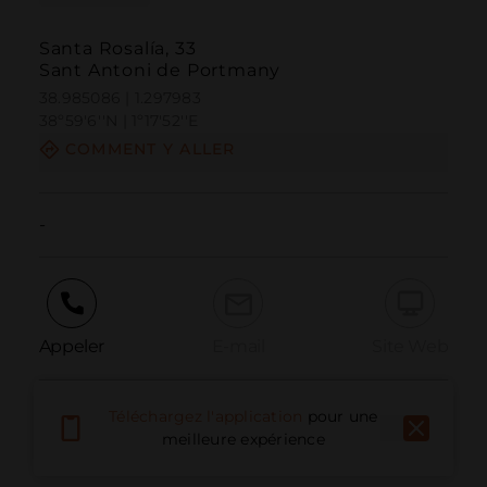
Santa Rosalía, 33
Sant Antoni de Portmany
38.985086 | 1.297983
38º59'6''N | 1º17'52''E
COMMENT Y ALLER
-
Appeler
E-mail
Site Web
Téléchargez l'application
pour une
Signaler un problème
meilleure expérience