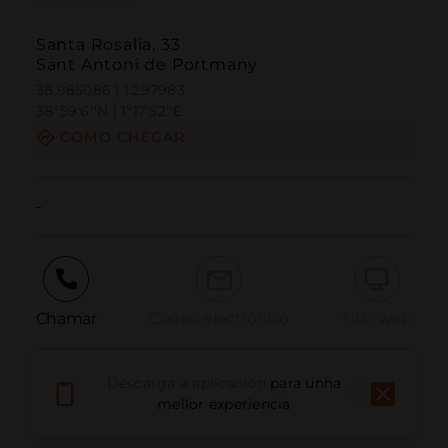
Santa Rosalía, 33
Sant Antoni de Portmany
38.985086 | 1.297983
38º59'6''N | 1º17'52''E
COMO CHEGAR
-
Chamar
Correo electrónico
Sitio web
Descarga a aplicación
para unha
Informar dun problema
mellor experiencia