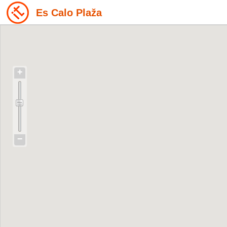
Es Calo Plaža
+
−