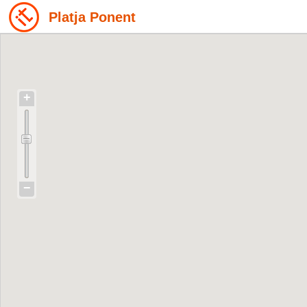
Platja Ponent
+
−