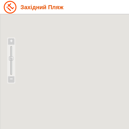
Західний Пляж
+
−