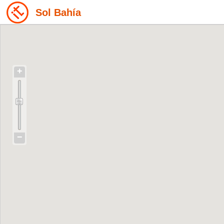
Sol Bahía
+
−