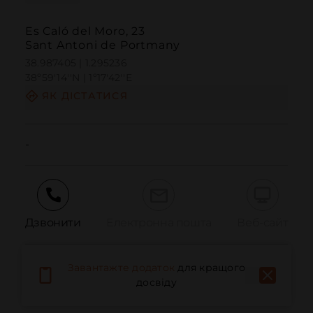
Es Caló del Moro, 23
Sant Antoni de Portmany
38.987405 | 1.295236
38º59'14''N | 1º17'42''E
ЯК ДІСТАТИСЯ
-
Дзвонити
Електронна пошта
Веб-сайт
Завантажте додаток
для кращого
Повідомити про проблему
досвіду