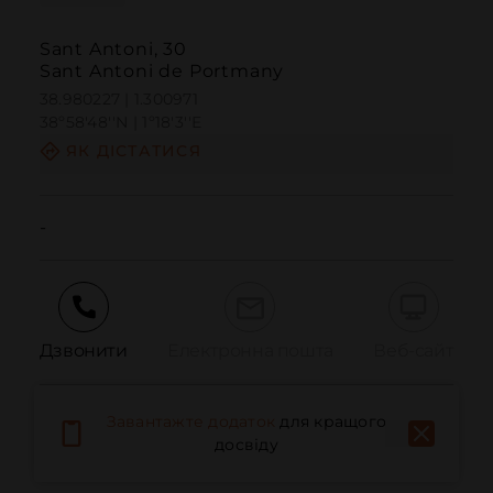
Sant Antoni, 30
Sant Antoni de Portmany
38.980227 | 1.300971
38º58'48''N | 1º18'3''E
ЯК ДІСТАТИСЯ
-
Дзвонити
Електронна пошта
Веб-сайт
Завантажте додаток
для кращого
Повідомити про проблему
досвіду