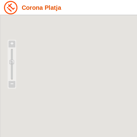
Corona Platja
+
−