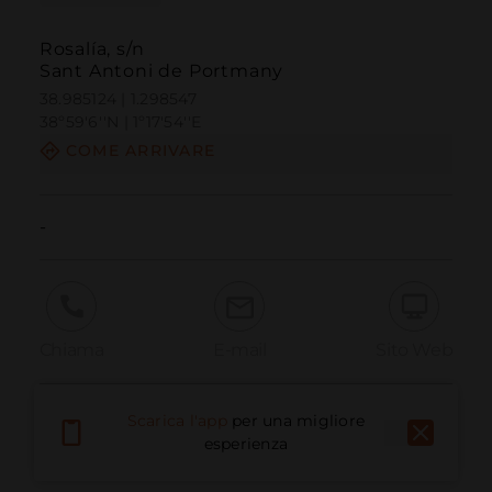
Rosalía, s/n
Sant Antoni de Portmany
38.985124 | 1.298547
38º59'6''N | 1º17'54''E
COME ARRIVARE
-
Chiama
E-mail
Sito Web
Scarica l'app
per una migliore
Segnala problema
esperienza