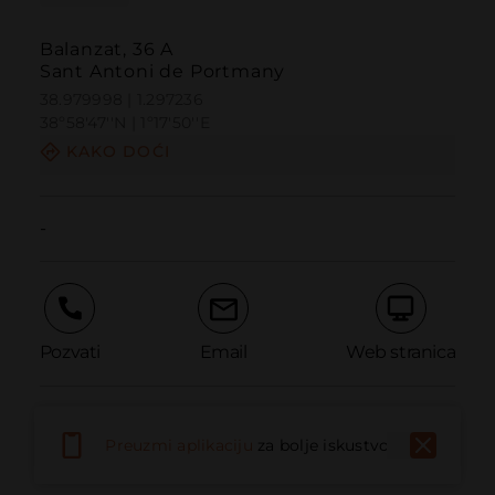
Balanzat, 36 A
Sant Antoni de Portmany
38.979998 | 1.297236
38º58'47''N | 1º17'50''E
KAKO DOĆI
-
Pozvati
Email
Web stranica
Prijaviti problem
Preuzmi aplikaciju
za bolje iskustvo