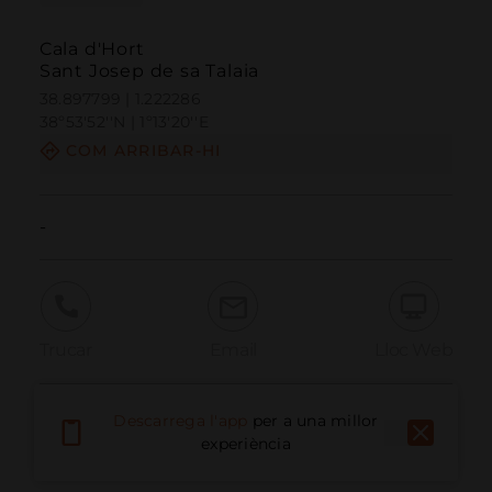
Cala d'Hort
Sant Josep de sa Talaia
38.897799 | 1.222286
38º53'52''N | 1º13'20''E
COM ARRIBAR-HI
-
Trucar
Email
Lloc Web
Descarrega l'app
per a una millor
Informar problema
experiència