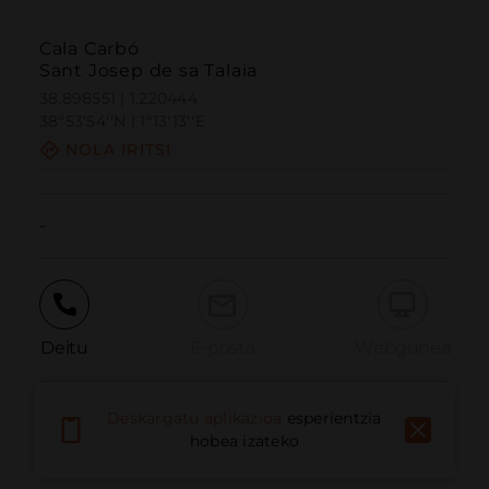
Cala Carbó
Sant Josep de sa Talaia
38.898551 | 1.220444
38º53'54''N | 1º13'13''E
NOLA IRITSI
-
Deitu
E-posta
Webgunea
Deskargatu aplikazioa
esperientzia
Eman arazoa
hobea izateko