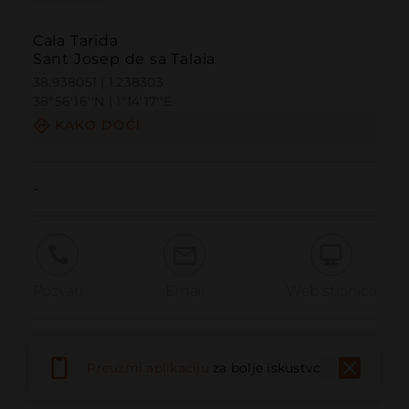
Cala Tarida
Sant Josep de sa Talaia
38.938051 | 1.238303
38º56'16''N | 1º14'17''E
KAKO DOĆI
-
Pozvati
Email
Web stranica
Prijaviti problem
Preuzmi aplikaciju
za bolje iskustvo