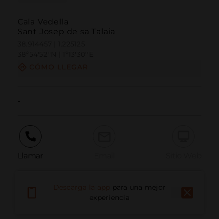
Cala Vedella
Sant Josep de sa Talaia
38.914457 | 1.225125
38º54'52''N | 1º13'30''E
CÓMO LLEGAR
-
Llamar
Email
Sitio Web
Descarga la app
para una mejor
Informar problema
experiencia