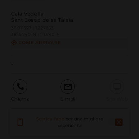
Cala Vedella
Sant Josep de sa Talaia
38.911327 | 1.227853
38º54'40''N | 1º13'40''E
COME ARRIVARE
-
Chiama
E-mail
Sito Web
Scarica l'app
per una migliore
Segnala problema
esperienza