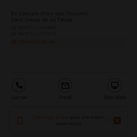
Es Caló,s/n (Port des Torrent)
Sant Josep de sa Talaia
38.969777 | 1.286883
38º58'11''N | 1º17'12''E
CÓMO LLEGAR
-
Llamar
Email
Sitio Web
Descarga la app
para una mejor
Informar problema
experiencia