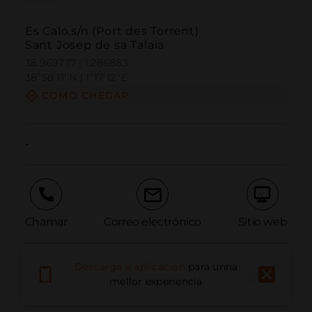
Es Caló,s/n (Port des Torrent)
Sant Josep de sa Talaia
38.969777 | 1.286883
38º58'11''N | 1º17'12''E
COMO CHEGAR
-
Chamar
Correo electrónico
Sitio web
Descarga a aplicación
para unha
Informar dun problema
mellor experiencia