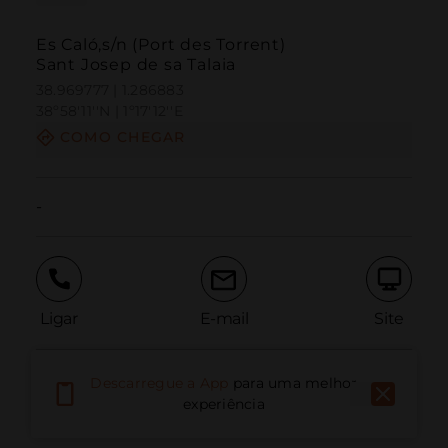
Es Caló,s/n (Port des Torrent)
Sant Josep de sa Talaia
38.969777 | 1.286883
38º58'11''N | 1º17'12''E
COMO CHEGAR
-
Ligar
E-mail
Site
Descarregue a App
para uma melhor
Relatar problema
experiência