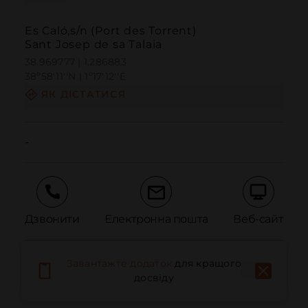
Es Caló,s/n (Port des Torrent)
Sant Josep de sa Talaia
38.969777 | 1.286883
38º58'11''N | 1º17'12''E
ЯК ДІСТАТИСЯ
-
Дзвонити
Електронна пошта
Веб-сайт
Завантажте додаток
для кращого
Повідомити про проблему
досвіду