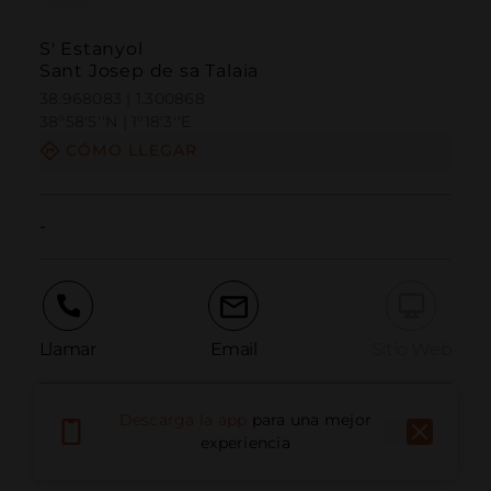
S' Estanyol
Sant Josep de sa Talaia
38.968083 | 1.300868
38º58'5''N | 1º18'3''E
CÓMO LLEGAR
-
Llamar
Email
Sitio Web
Descarga la app
para una mejor
Informar problema
experiencia