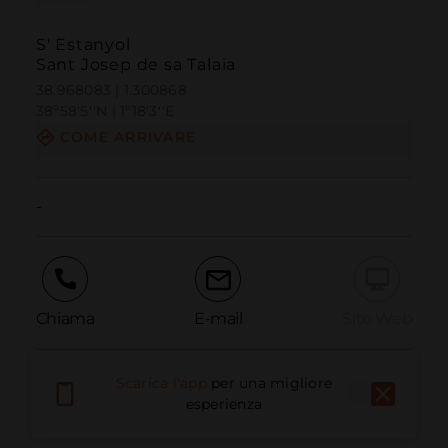
S' Estanyol
Sant Josep de sa Talaia
38.968083 | 1.300868
38º58'5''N | 1º18'3''E
COME ARRIVARE
-
Chiama
E-mail
Sito Web
Scarica l'app
per una migliore
Segnala problema
esperienza