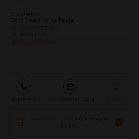
S' Estanyol
Sant Josep de sa Talaia
38.968083 | 1.300868
38º58'5''N | 1º18'3''E
ЯК ДІСТАТИСЯ
-
Дзвонити
Електронна пошта
Веб-сайт
Завантажте додаток
для кращого
Повідомити про проблему
досвіду