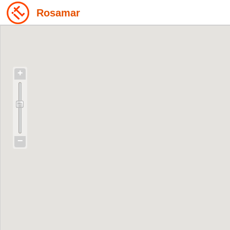
Rosamar
+
−