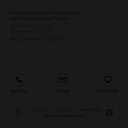
Huelva, s/n (Port des Torrent)
Sant Josep de sa Talaia
38.969348 | 1.289254
38º58'9''N | 1º17'21''E
COMMENT Y ALLER
-
Appeler
E-mail
Site Web
Téléchargez l'application
pour une
Signaler un problème
meilleure expérience