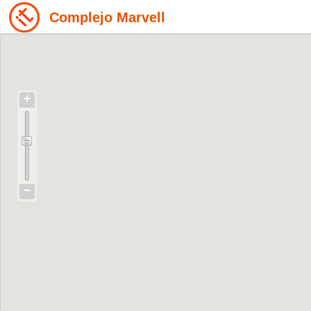
Complejo Marvell
+
−