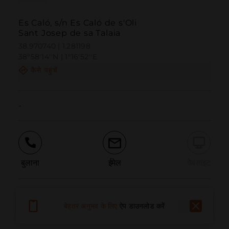
Es Caló, s/n Es Caló de s'Oli
Sant Josep de sa Talaia
38.970740 | 1.281198
38º58'14''N | 1º16'52''E
कैसे पहुंचें
-
बुलाना
ईमेल
वेबसाइट
समस्या की सूचना दें
बेहतर अनुभव के लिए
ऐप डाउनलोड करें