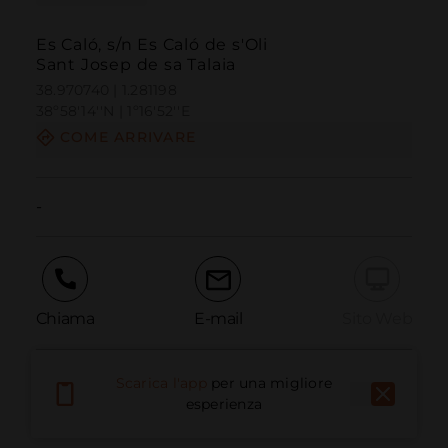
Es Caló, s/n Es Caló de s'Oli
Sant Josep de sa Talaia
38.970740 | 1.281198
38º58'14''N | 1º16'52''E
COME ARRIVARE
-
Chiama
E-mail
Sito Web
Scarica l'app
per una migliore
Segnala problema
esperienza