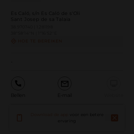
Es Caló, s/n Es Caló de s'Oli
Sant Josep de sa Talaia
38.970740 | 1.281198
38º58'14''N | 1º16'52''E
HOE TE BEREIKEN
-
Bellen
E-mail
Website
Download de app
voor een betere
Probleem melden
ervaring