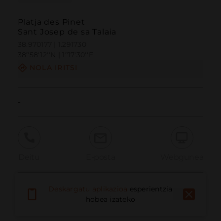
Platja des Pinet
Sant Josep de sa Talaia
38.970177 | 1.291730
38º58'12''N | 1º17'30''E
NOLA IRITSI
-
Deitu
E-posta
Webgunea
Deskargatu aplikazioa
esperientzia
Eman arazoa
hobea izateko