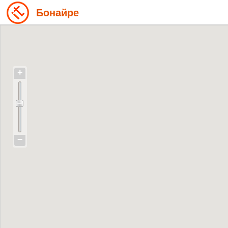
Бонайре
+
−