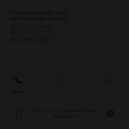
Es Caló, 64-66 (Es Caló)
Sant Josep de sa Talaia
38.970857 | 1.285495
38º58'15''N | 1º17'7''E
CÓMO LLEGAR
-
Llamar
Email
Sitio Web
Descarga la app
para una mejor
Informar problema
experiencia