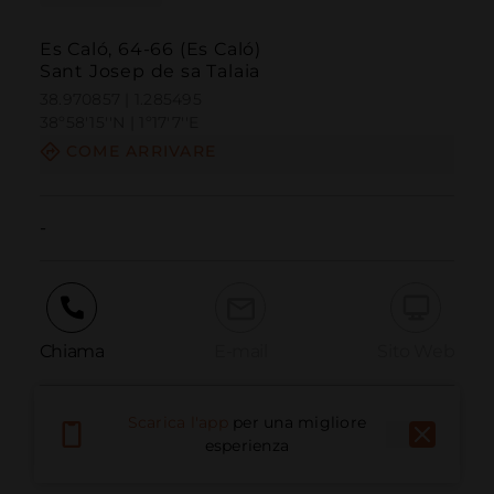
Es Caló, 64-66 (Es Caló)
Sant Josep de sa Talaia
38.970857 | 1.285495
38º58'15''N | 1º17'7''E
COME ARRIVARE
-
Chiama
E-mail
Sito Web
Scarica l'app
per una migliore
Segnala problema
esperienza